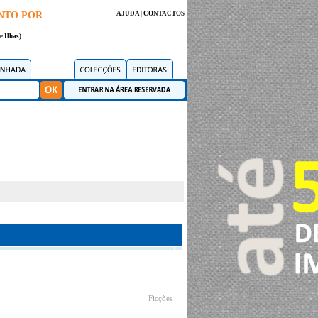
NTO POR
AJUDA
|
CONTACTOS
e Ilhas)
-
Ficções