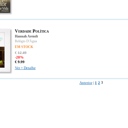
Verdade Política
Hannah Arendt
Relógio D'Água
EM STOCK
€
12
.
49
-20%
€
9.
99
Ver + Detalhe
Anterior
1
2
3
|