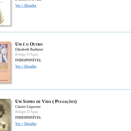
Ver + Detalhe
Um é o Outro
Elisabeth Badinter
Relógio D'Água
INDISPONÍVEL
Ver + Detalhe
Um Sopro de Vida ( Pulsações)
Clarice Lispector
Relógio D'Água
INDISPONÍVEL
Ver + Detalhe