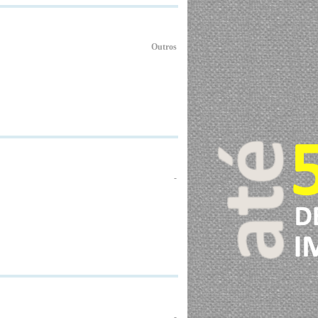
Outros
-
-