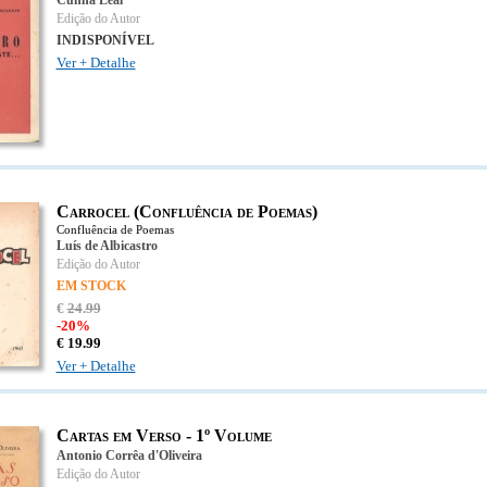
Cunha Leal
Edição do Autor
INDISPONÍVEL
Ver + Detalhe
Carrocel (Confluência de Poemas)
Confluência de Poemas
Luís de Albicastro
Edição do Autor
EM STOCK
€
24
.
99
-20%
€
19.
99
Ver + Detalhe
Cartas em Verso - 1º Volume
Antonio Corrêa d'Oliveira
Edição do Autor