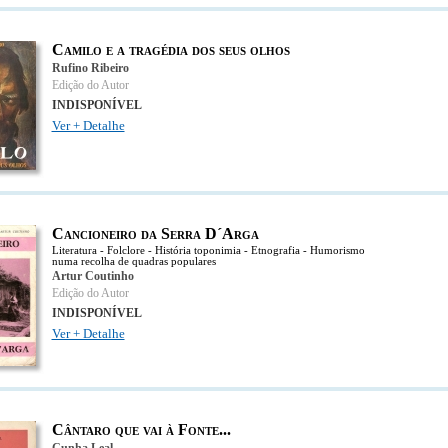
Camilo e a tragédia dos seus olhos
Rufino Ribeiro
Edição do Autor
INDISPONÍVEL
Ver + Detalhe
Cancioneiro da Serra D´Arga
Literatura - Folclore - História toponimia - Etnografia - Humorismo
numa recolha de quadras populares
Artur Coutinho
Edição do Autor
INDISPONÍVEL
Ver + Detalhe
Cântaro que vai à Fonte...