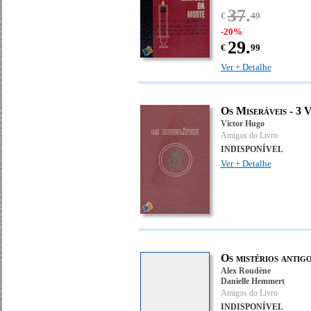
37
.
€
49
-20%
29.
€
99
Ver + Detalhe
Os Miseráveis - 
Victor Hugo
Amigos do Livro
INDISPONÍVEL
Ver + Detalhe
Os mistérios antig
Alex Roudène
Danielle Hemmert
Amigos do Livro
INDISPONÍVEL