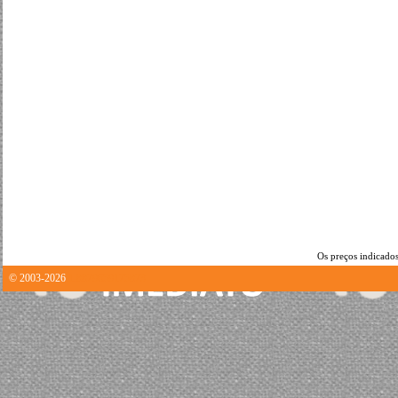
Os preços indicados
© 2003-2026
1.8879659175873