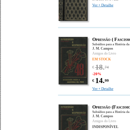
Ver + Detalhe
Opressão ( Fascismo
Subsídios para a História da
J. M. Campos
Amigos do Livro
EM STOCK
18
.
€
74
-20%
14.
€
99
Ver + Detalhe
Opressão (Fascismo
Subsídios para a História da
J. M. Campos
Amigos do Livro
INDISPONÍVEL