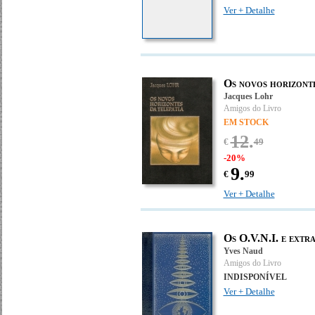
Ver + Detalhe
Os novos horizonte
Jacques Lohr
Amigos do Livro
EM STOCK
12
.
€
49
-20%
9.
€
99
Ver + Detalhe
Os O.V.N.I. e extra
Yves Naud
Amigos do Livro
INDISPONÍVEL
Ver + Detalhe