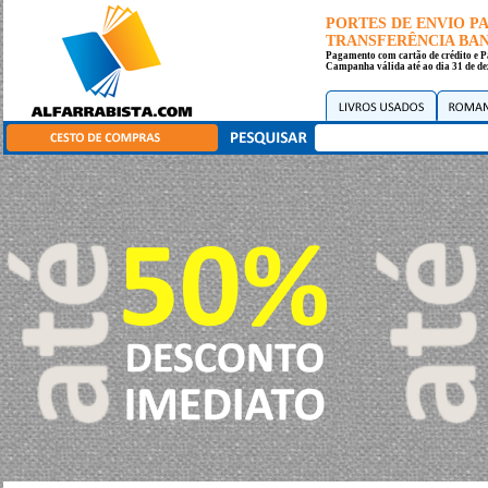
PORTES DE ENVIO 
TRANSFERÊNCIA BANC
Pagamento com cartão de crédito e P
Campanha válida até ao dia 31 de de