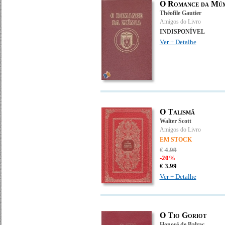
O Romance da Mú
Théofile Gautier
Amigos do Livro
INDISPONÍVEL
Ver + Detalhe
O Talismã
Walter Scott
Amigos do Livro
EM STOCK
€
4
.
99
-20%
€
3.
99
Ver + Detalhe
O Tio Goriot
Honoré de Balzac