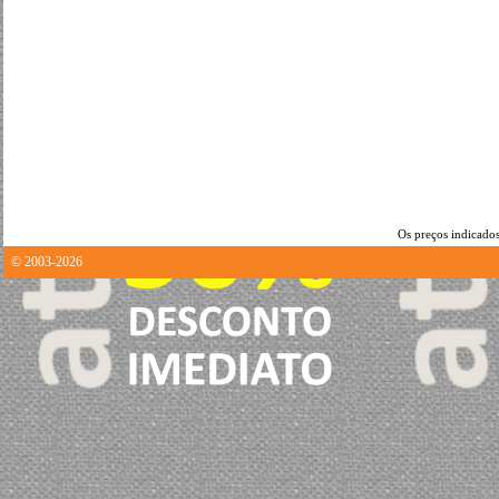
Os preços indicados
© 2003-2026
1.9455599784851