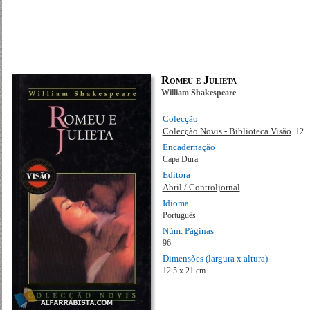
Romeu e Julieta
William Shakespeare
Colecção
Colecção Novis - Biblioteca Visão
12
Encadernação
Capa Dura
Editora
Abril / Controljornal
Idioma
Português
Núm. Páginas
96
Dimensões (largura x altura)
12.5 x 21 cm