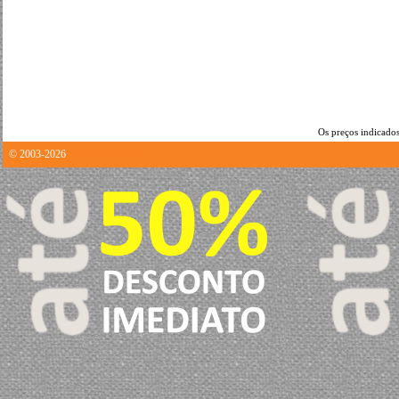
Os preços indicados
© 2003-2026
0.40829205513