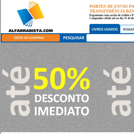
PORTES DE ENVIO 
TRANSFERÊNCIA BANC
Pagamento com cartão de crédito e P
Campanha válida até ao dia 31 de de