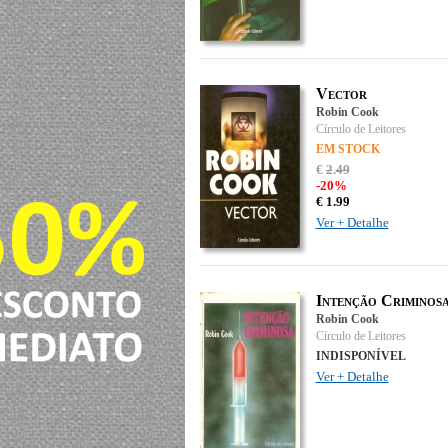
Vector
Robin Cook
Círculo de Leitores
EM STOCK
€
2
.
49
-20%
€
1.
99
Ver + Detalhe
Intenção Criminos
Robin Cook
Círculo de Leitores
INDISPONÍVEL
Ver + Detalhe