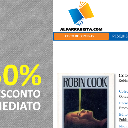
Coca
Robin
Cole
Obras
Enca
Broch
Edito
Publi
Idio