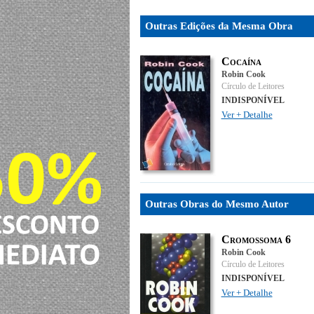
Outras Edições da Mesma Obra
Cocaína
Robin Cook
Círculo de Leitores
INDISPONÍVEL
Ver + Detalhe
Outras Obras do Mesmo Autor
Cromossoma 6
Robin Cook
Círculo de Leitores
INDISPONÍVEL
Ver + Detalhe