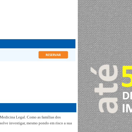
 Medicina Legal. Como as famílias dos
olve investigar, mesmo pondo em risco a sua