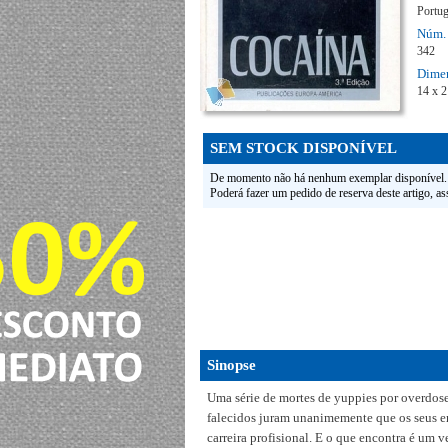
Portu
Núm. 
342
Dimen
14 x 
SEM STOCK DISPONÍVEL
De momento não há nenhum exemplar disponível.
Poderá fazer um pedido de reserva deste artigo, a
Sinopse
Uma série de mortes de yuppies por overdos
falecidos juram unanimemente que os seus e
carreira profisional. E o que encontra é um v