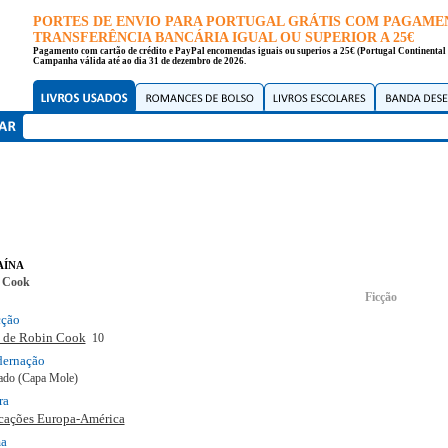
PORTES DE ENVIO PARA PORTUGAL GRÁTIS COM PAGAME
TRANSFERÊNCIA BANCÁRIA IGUAL OU SUPERIOR A 25€
Pagamento com cartão de crédito e PayPal encomendas iguais ou superios a 25€ (Portugal Continental 
Campanha válida até ao dia 31 de dezembro de 2026.
ína
 Cook
Ficção
cção
 de Robin Cook
10
dernação
ado (Capa Mole)
ra
cações Europa-América
ma