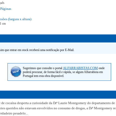
guês
Páginas
sões (largura x altura)
21 cm
ssim que entrar em stock receberá uma notificação por E-Mail.
ALFARRABISTAS.COM
Sugerimos que consulte o portal
onde
poderá procurar, de forma fácil e rápida, se algum Alfarrabista em
Portugal tem esta obra disponível.
e de cocaína desperta a curiosidade da Drª Laurie Montgomery do departamento de
ntes queridos não estavam envolvidos no consumo de drogas, a Drª Montgomery res
erdadeiro pesadelo...