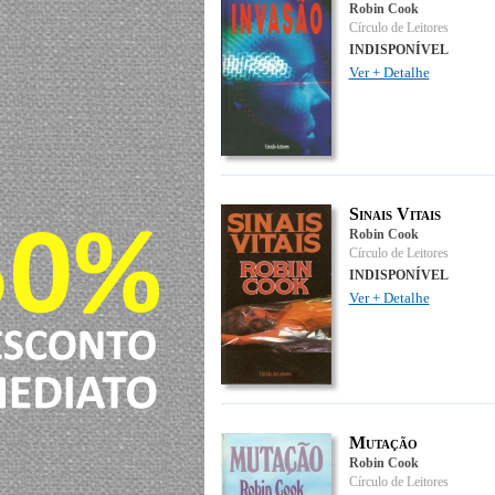
Robin Cook
Círculo de Leitores
INDISPONÍVEL
Ver + Detalhe
Sinais Vitais
Robin Cook
Círculo de Leitores
INDISPONÍVEL
Ver + Detalhe
Mutação
Robin Cook
Círculo de Leitores