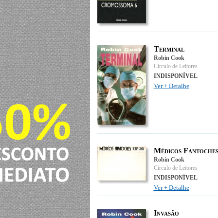
Terminal
Robin Cook
Círculo de Leitores
INDISPONÍVEL
Ver + Detalhe
Médicos Fantoche
Robin Cook
Círculo de Leitores
INDISPONÍVEL
Ver + Detalhe
Invasão