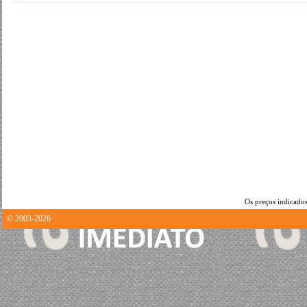
Os preços indicados
© 2003-2026
0.39839792251587