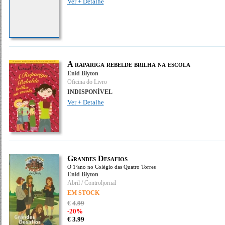
Ver + Detalhe
A rapariga rebelde brilha na escola
Enid Blyton
Oficina do Livro
INDISPONÍVEL
Ver + Detalhe
Grandes Desafios
O 1ºano no Colégio das Quatro Torres
Enid Blyton
Abril / Controljornal
EM STOCK
€
4
.
99
-20%
€
3.
99