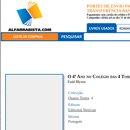
PORTES DE ENVIO 
TRANSFERÊNCIA BANC
Pagamento com cartão de crédito e P
Campanha válida até ao dia 31 de de
O 4º Ano no Colégio das 4 Tor
Enid Blyton
Colecção
Quatro Torres
4
Editora
Editorial Notícias
Idioma
Português