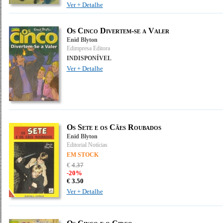
Ver + Detalhe
Os Cinco Divertem-se a Valer
Enid Blyton
Edimpresa Editora
INDISPONÍVEL
Ver + Detalhe
Os Sete e os Cães Roubados
Enid Blyton
Editorial Notícias
EM STOCK
€
4
.
37
-20%
€
3.
50
Ver + Detalhe