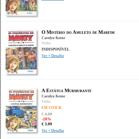
O Mistério do Amuleto de Marfim
Carolyn Keene
Verbo
INDISPONÍVEL
Ver + Detalhe
A Estátua Murmurante
Carolyn Keene
Verbo
EM STOCK
€
4
.
99
-20%
€
3.
99
Ver + Detalhe