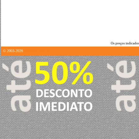
Os preços indicados
© 2003-2026
14.623615026474