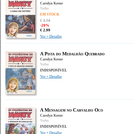
Carolyn Keene
Verbo
EM STOCK
€
3
.
74
-20%
€
2.
99
Ver + Detalhe
A Pista do Medalhão Quebrado
Carolyn Keene
Verbo
INDISPONÍVEL
Ver + Detalhe
A Mensagem no Carvalho Oco
Carolyn Keene
Verbo
INDISPONÍVEL
Ver + Detalhe