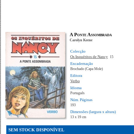
A Ponte Assombrada
Carolyn Keene
Colecção
Os Inquéritos de Nancy
15
Encadernação
Brochado (Capa Mole)
Editora
Verbo
Idioma
Português
Núm. Páginas
193
Dimensões (largura x altura)
13 x 19 cm
SEM STOCK DISPONÍVEL