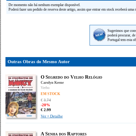
De momento não há nenhum exemplar disponível.
Poderá fazer um pedido de reserva deste artigo, assim que entrar em stock receberá uma n
Sugerimos que cons
poderá procurar, de 
Portugal tem esta o
Outras Obras do Mesmo Autor
O Segredo do Velho Relógio
Carolyn Keene
Verbo
EM STOCK
€
3
.
74
-20%
€
2.
99
Ver + Detalhe
A Senha dos Raptores