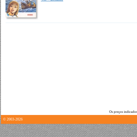
Os preços indicados
© 2003-2026
0.43137288093567