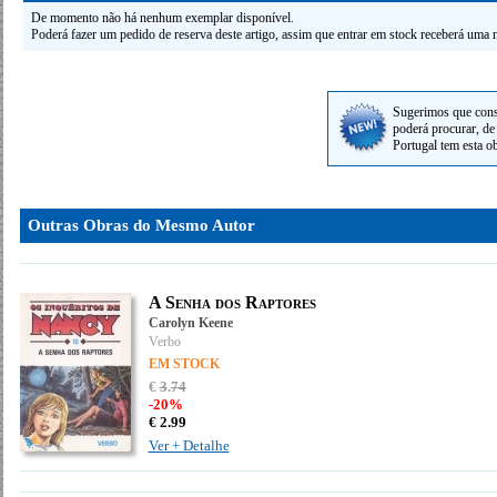
De momento não há nenhum exemplar disponível.
Poderá fazer um pedido de reserva deste artigo, assim que entrar em stock receberá uma n
Sugerimos que cons
poderá procurar, de 
Portugal tem esta o
Outras Obras do Mesmo Autor
A Senha dos Raptores
Carolyn Keene
Verbo
EM STOCK
€
3
.
74
-20%
€
2.
99
Ver + Detalhe