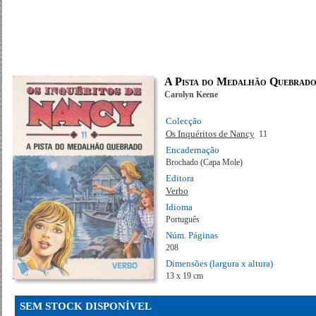
A Pista do Medalhão Quebrad
Carolyn Keene
Colecção
Os Inquéritos de Nancy
11
Encadernação
Brochado (Capa Mole)
Editora
Verbo
Idioma
Português
Núm. Páginas
208
Dimensões (largura x altura)
13 x 19 cm
SEM STOCK DISPONÍVEL