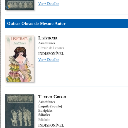
Ver + Detalhe
Outras Obras do Mesmo Autor
Lisístrata
Aristófanes
Círculo de Leitores
INDISPONÍVEL
Ver + Detalhe
Teatro Grego
Aristófanes
Ésquilo (Squilo)
Eurípides
Sófocles
Ediclube
INDISPONÍVEL