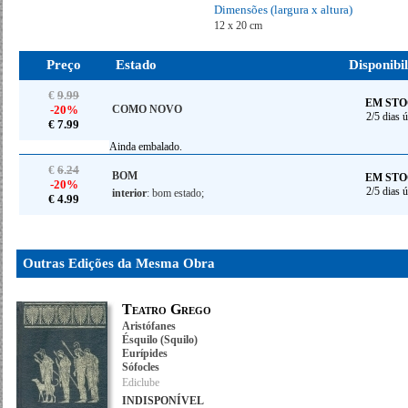
Dimensões (largura x altura)
12 x 20 cm
Preço
Estado
Disponibi
€
9
.
99
EM ST
-20%
COMO NOVO
2/5 dias ú
€
7.
99
Ainda embalado.
€
6
.
24
BOM
EM ST
-20%
2/5 dias ú
interior
: bom estado;
€
4.
99
Outras Edições da Mesma Obra
Teatro Grego
Aristófanes
Ésquilo (Squilo)
Eurípides
Sófocles
Ediclube
INDISPONÍVEL