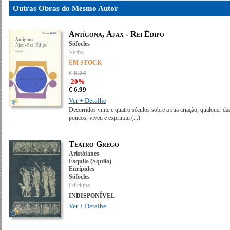
Outras Obras do Mesmo Autor
Antígona, Ájax - Rei Édipo
Sófocles
Verbo
EM STOCK
€
8
.
74
-20%
€
6.
99
Ver + Detalhe
Decorridos vinte e quatro séculos sobre a sua criação, qualquer d
poucos, viveu e exprimiu
(...)
Teatro Grego
Aristófanes
Ésquilo (Squilo)
Eurípides
Sófocles
Ediclube
INDISPONÍVEL
Ver + Detalhe