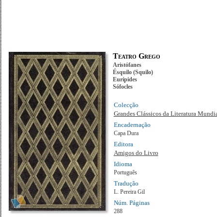
Teatro Grego
Aristófanes
Ésquilo (Squilo)
Eurípides
Sófocles
Colecção
Grandes Clássicos da Literatura Mundi
Encadernação
Capa Dura
Editora
Amigos do Livro
Idioma
Português
Tradução
L. Pereira Gil
Núm. Páginas
288