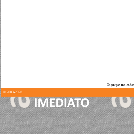
Os preços indicados
© 2003-2026
0.94733691215515