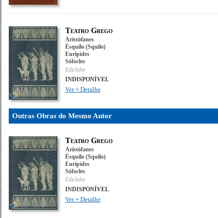
Teatro Grego
Aristófanes
Ésquilo (Squilo)
Eurípides
Sófocles
Ediclube
INDISPONÍVEL
Ver + Detalhe
Outras Obras do Mesmo Autor
Teatro Grego
Aristófanes
Ésquilo (Squilo)
Eurípides
Sófocles
Ediclube
INDISPONÍVEL
Ver + Detalhe