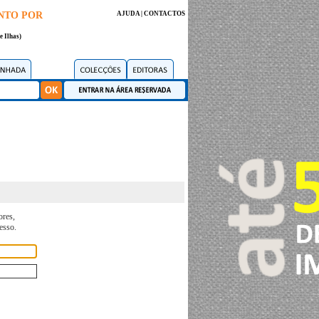
NTO POR
AJUDA
|
CONTACTOS
e Ilhas)
ores,
esso.