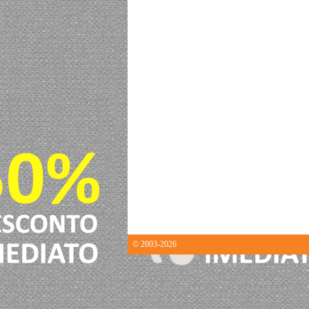
© 2003-2026
0.00033712387084961