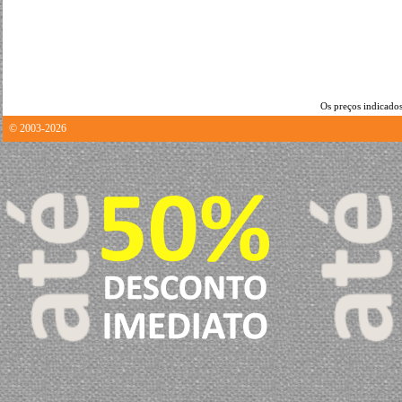
Os preços indicados
© 2003-2026
0.0002291202545166