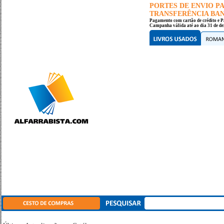
PORTES DE ENVIO 
TRANSFERÊNCIA BANC
Pagamento com cartão de crédito e P
Campanha válida até ao dia 31 de de