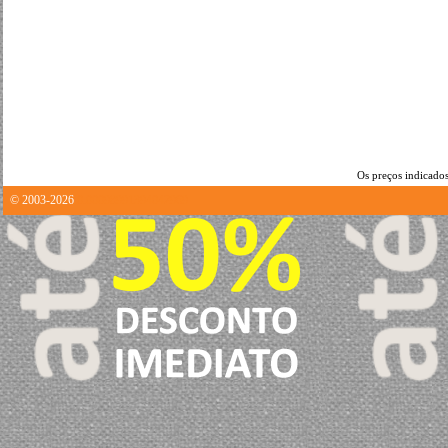
Os preços indicados
© 2003-2026
0.00098991394042969